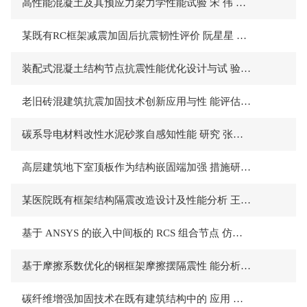
高性能混凝土及其预应力梁力学性能试验 宋 伟 张凯轩
某既有RC框架减震加固后抗震韧性评价 阮星星 周 升 王 波
装配式混凝土结构节点抗震性能优化设计与试 验分析 田 璐 蔄世超
老旧砖混建筑抗震加固技术创新应用与性 能评估 彭成乐
碳系导电材料改性水泥砂浆自感知性能 研究 张云鹏
高层建筑地下室顶板作为结构嵌固端加强 措施研究 张顺顺
某医院既有框架结构隔震改造设计及性能分析 王 飞
基于 ANSYS 的嵌入中间板的 RCS 组合节点 仿真模拟分析 江 雪 谭思源
基于摩擦系数优化的钢框架摩擦摆隔震性 能分析 郭 慧
碳纤维增强加固技术在既有建筑结构中的 应用 胡 林