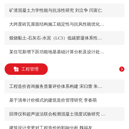
矿渣混凝土力学性能与抗冻性研究 刘立争 闫富仁
大跨度砖瓦屋面结构施工稳定性与抗风性能优化设计 与试验研究 高 卓
煅烧黏土-石灰石-水泥（LC3）低碳胶凝体系性能演变 与工程应用研究 陈 震 王永标
某住宅新增下跃功能地基基础计算分析及设计处理 邓祥文 张大伟
工程管理
工程造价咨询服务质量评价体系构建 宋曰蕾 朱莹莹 李 旻
基于清单计价模式的建筑造价管理研究 李春萌
回弹仪和超声波法联合检测混凝土强度试验研究 魏长城
建筑设计变更对工程造价的影响分析 魏福友