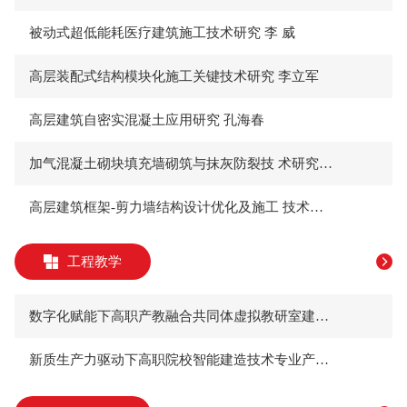
被动式超低能耗医疗建筑施工技术研究 李 威
高层装配式结构模块化施工关键技术研究 李立军
高层建筑自密实混凝土应用研究 孔海春
加气混凝土砌块填充墙砌筑与抹灰防裂技 术研究 雷红波
高层建筑框架-剪力墙结构设计优化及施工 技术创新 黄士明
工程教学
数字化赋能下高职产教融合共同体虚拟教研室建设模 式构建研究 徐 洁 秦亚梅 董芳楠
新质生产力驱动下高职院校智能建造技术专业产教融 合人才培养模式创新研究 冯娇伟 李 彦