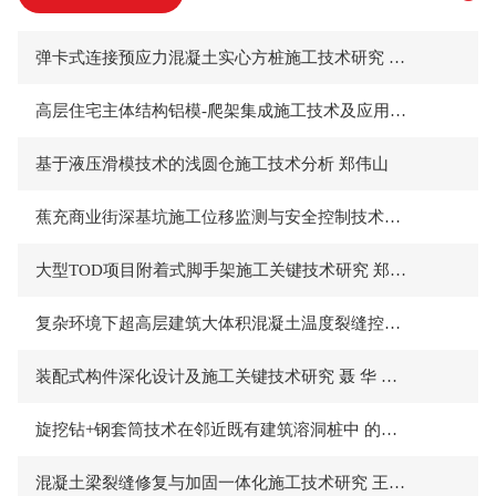
弹卡式连接预应力混凝土实心方桩施工技术研究 赵 鑫
高层住宅主体结构铝模-爬架集成施工技术及应用效果 庄银平
基于液压滑模技术的浅圆仓施工技术分析 郑伟山
蕉充商业街深基坑施工位移监测与安全控制技术分析 吴林夏
大型TOD项目附着式脚手架施工关键技术研究 郑炳辉 卢旭丽
复杂环境下超高层建筑大体积混凝土温度裂缝控制研究 赵 健
装配式构件深化设计及施工关键技术研究 聂 华 田 凯
旋挖钻+钢套筒技术在邻近既有建筑溶洞桩中 的应用 汪迎春
混凝土梁裂缝修复与加固一体化施工技术研究 王素伟