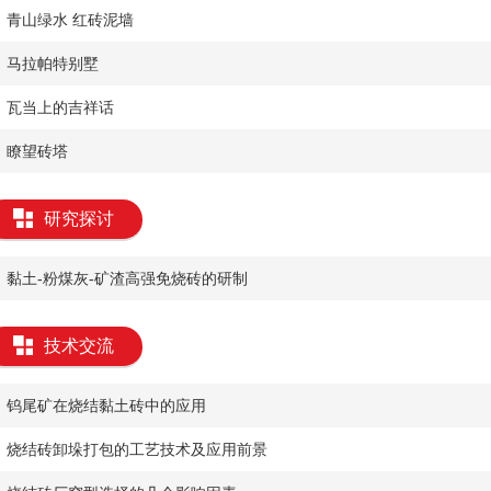
青山绿水 红砖泥墙
马拉帕特别墅
瓦当上的吉祥话
瞭望砖塔
研究探讨
黏土-粉煤灰-矿渣高强免烧砖的研制
技术交流
钨尾矿在烧结黏土砖中的应用
烧结砖卸垛打包的工艺技术及应用前景