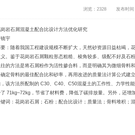
浏览：2328 发布时间：20
花岗岩石屑混凝土配合比设计方法优化研究
卢镜宇
摘要：随着我国工程建设规模不断扩大，天然砂资源日益枯竭，
意义。鉴于花岗岩石屑颗粒形态粗糙、棱角较多、级配不好及石
以往的方法是将石屑粉作为活性掺合料，而是明确其为微细骨料
验确定骨料的最佳配合比和砂率，再用改进的质量法计算公式建
知，该方法所配制的 C30、C40、C50混凝土的工作性、力学
少了 71kg~72kg，节省了材料费，降低了碳排放量。另外，还
关键词：花岗岩石屑；石粉；配合比设计；质量法；骨料堆积；