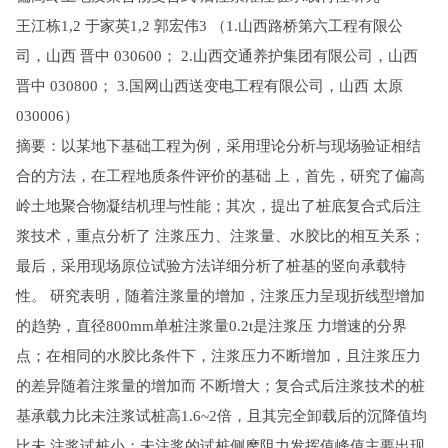
王江栋1,2 于家英1,2 郭宏伟3 （1.山西路桥第六工程有限公
司，山西 晋中 030600； 2.山西交通养护集团有限公司，山西
晋中 030800； 3.国网山西送变电工程有限公司，山西 太原
030006）
摘要：以某地下基础工程为例，采用理论分析与现场验证相结
合的方法，在工程地质条件评价的基础 上，首先，研究了偏高
岭土地聚合物凝结机理与性能；其次，提出了桩底复合式后注
浆技术，重点分析了 注浆压力、注浆量、水胶比的相互关系；
最后，采用现场原位试验方法详细分析了桩基的竖向承载特
性。 研究表明，随着注浆量的增加，注浆压力呈现折线型增加
的趋势，直径800mm单桩注浆量0.2t是注浆压 力增速的分界
点；在相同的水胶比条件下，注浆压力不断增加，且注浆压力
的差异随着注浆量的增加而 不断增大；复合式后注浆技术的桩
基承载力比未注浆试桩高1.6~2倍，且其完全卸载后的沉降值均
比未 注浆试桩小；未注浆的试桩侧摩阻力发挥值峰值主要出现