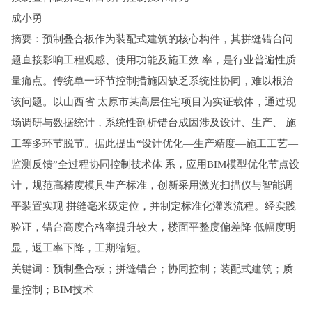
成小勇
摘要：预制叠合板作为装配式建筑的核心构件，其拼缝错台问
题直接影响工程观感、使用功能及施工效 率，是行业普遍性质
量痛点。传统单一环节控制措施因缺乏系统性协同，难以根治
该问题。以山西省 太原市某高层住宅项目为实证载体，通过现
场调研与数据统计，系统性剖析错台成因涉及设计、生产、 施
工等多环节脱节。据此提出“设计优化—生产精度—施工工艺—
监测反馈”全过程协同控制技术体 系，应用BIM模型优化节点设
计，规范高精度模具生产标准，创新采用激光扫描仪与智能调
平装置实现 拼缝毫米级定位，并制定标准化灌浆流程。经实践
验证，错台高度合格率提升较大，楼面平整度偏差降 低幅度明
显，返工率下降，工期缩短。
关键词：预制叠合板；拼缝错台；协同控制；装配式建筑；质
量控制；BIM技术